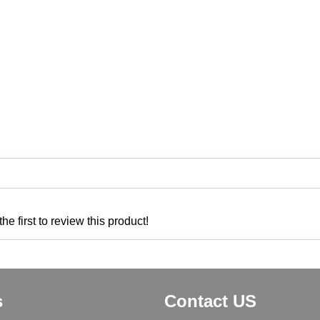
e first to review this product!
s
Contact US