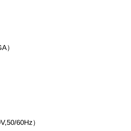
GA）
,50/60Hz）