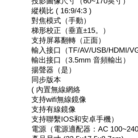
投影圖像尺寸（60~170英寸）
縱橫比 ( 16:9/4:3 )
對焦模式（手動）
梯形校正（垂直±15。）
支持屏幕翻轉（正面）
輸入接口（TF/AV/USB/HDMI/V
輸出接口（3.5mm 音頻輸出）
揚聲器（是）
同步版本
( 內置無線網絡
支持wifi無線鏡像
支持有線鏡像
支持聯繫IOS和安卓手機）
電源（電源適配器：AC 100~240V